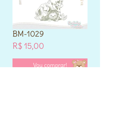
BM-1029
Preço
R$ 15,00
Vou comprar!
- Este produto é DIGITAL.
- Matriz de bordado compatível
para máquinas Brother e
Janome.
- Formatos PES e JEF.
- Cada matriz adquirida varia
nos tamanhos que vai entre
10cm,12cm,14cm,13x18,14x20 e