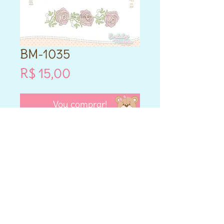
BM-1035
Preço
R$ 15,00
Vou comprar!
- Este produto é DIGITAL.
- Matriz de bordado compatível
para máquinas Brother e
Janome.
- Formatos PES e JEF.
- Cada matriz adquirida varia
nos tamanhos que vai entre
10cm,12cm,14cm,13x18,14x20 e