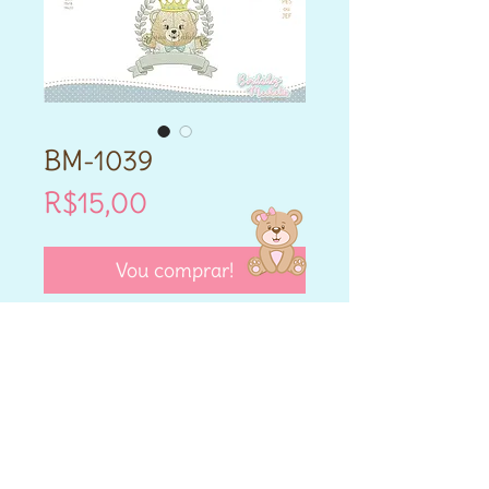
BM-1039
Price
R$15,00
Vou comprar!
- Este produto é DIGITAL.
- Matriz de bordado compatível
para máquinas Brother e
Janome.
- Formatos PES e JEF.
- Cada matriz adquirida varia