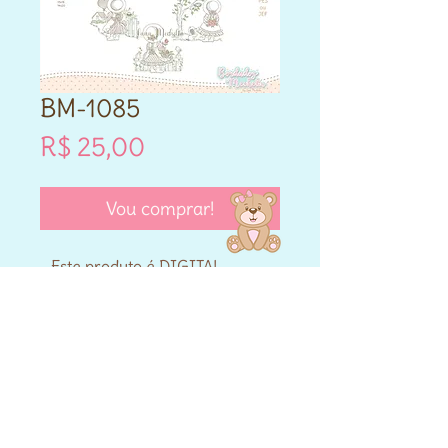
BM-1085
Preço
R$ 25,00
Vou comprar!
- Este produto é DIGITAL.
- Matriz de bordado compatível
para máquinas Brother e
Janome.
- Formatos PES e JEF.
- Cada matriz adquirida varia
nos tamanhos que vai entre
10cm,12cm,14cm,13x18,14x20 e