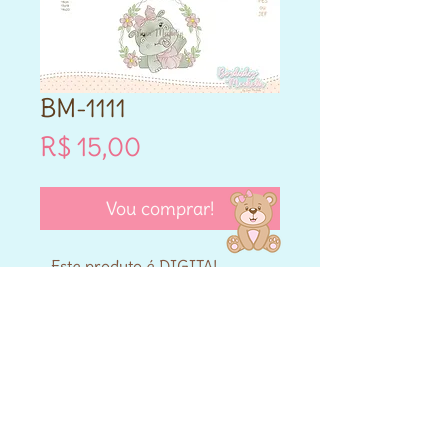
BM-1111
Preço
R$ 15,00
Vou comprar!
- Este produto é DIGITAL.
- Matriz de bordado compatível
para máquinas Brother e
Janome.
- Formatos PES e JEF.
- Cada matriz adquirida varia
nos tamanhos que vai entre
10cm,12cm,14cm,13x18,14x20 e