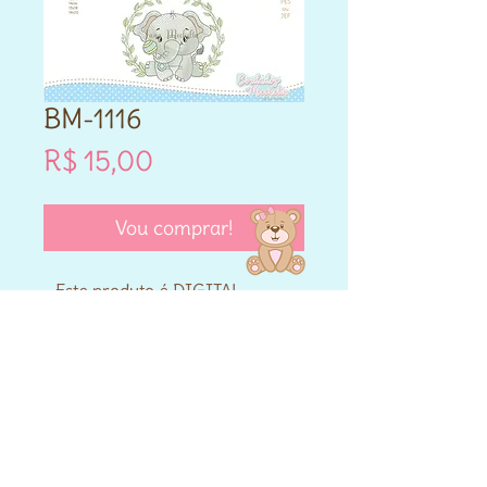
BM-1116
Preço
R$ 15,00
Vou comprar!
- Este produto é DIGITAL.
- Matriz de bordado compatível
para máquinas Brother e
Janome.
- Formatos PES e JEF.
- Cada matriz adquirida varia
nos tamanhos que vai entre
10cm,12cm,14cm,13x18,14x20 e