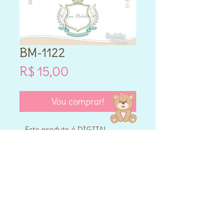
BM-1122
Preço
R$ 15,00
Vou comprar!
- Este produto é DIGITAL.
- Matriz de bordado compatível
para máquinas Brother e
Janome.
- Formatos PES e JEF.
- Cada matriz adquirida varia
nos tamanhos que vai entre
10cm,12cm,14cm,13x18,14x20 e