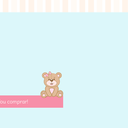
eço
ou comprar!