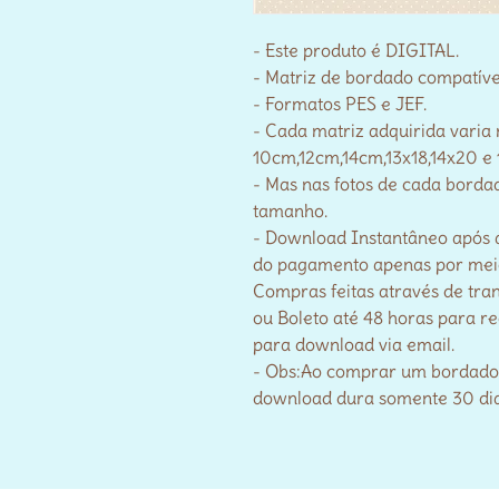
- Este produto é DIGITAL.
- Matriz de bordado compatív
- Formatos PES e JEF.
- Cada matriz adquirida varia
10cm,12cm,14cm,13x18,14x20 e 
- Mas nas fotos de cada bordad
tamanho.
- Download Instantâneo após 
do pagamento apenas por meio 
Compras feitas através de tra
ou Boleto até 48 horas para r
para download via email.
- Obs:Ao comprar um bordado no
download dura somente 30 di