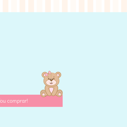
eço
ou comprar!