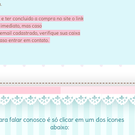
.
 ter concluido a compra no site o link
 imediato, mas caso
email cadastrado, verifique sua caixa
caso entrar em contato.
ara falar conosco é só clicar em um dos ícones
abaixo: