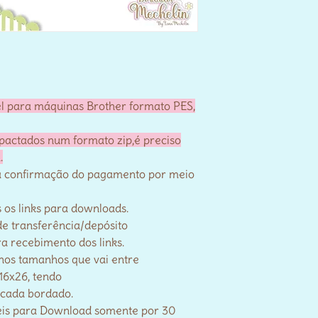
el para máquinas Brother formato PES,
pactados num formato zip,é preciso
.
a confirmação do pagamento por meio
s os links para downloads.
de transferência/depósito
a recebimento dos links.
 nos tamanhos que vai entre
16x26, tendo
 cada bordado.
veis para Download somente por 30