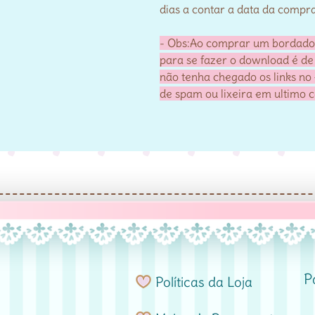
dias a contar a data da compra
- Obs:Ao comprar um bordado e
para se fazer o download é de
não tenha chegado os links no 
de spam ou lixeira em ultimo 
P
Políticas da Loja