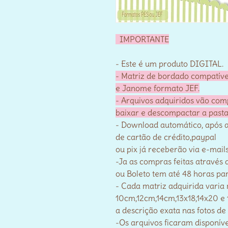
IMPORTANTE
- Este é um produto DIGITAL.
- Matriz de bordado compatív
e Janome formato JEF.
- Arquivos adquiridos vão com
baixar e descompactar a pasta
- Download automático, após 
de cartão de crédito,paypal
ou pix já receberão via e-mail
-Ja as compras feitas através 
ou Boleto tem até 48 horas par
- Cada matriz adquirida varia
10cm,12cm,14cm,13x18,14x20 e 
a descrição exata nas fotos de
-Os arquivos ficaram disponí