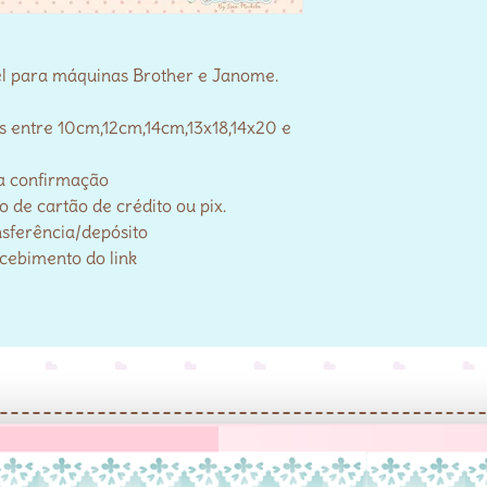
el para máquinas Brother e Janome.
s entre 10cm,12cm,14cm,13x18,14x20 e
a confirmação
de cartão de crédito ou pix.
nsferência/depósito
ecebimento do link