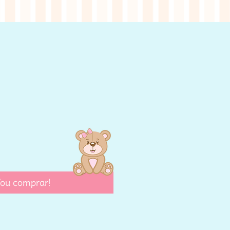
eço
ou comprar!