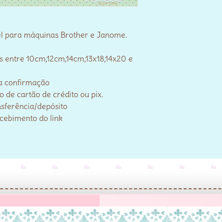
el para máquinas Brother e Janome.
s entre 10cm,12cm,14cm,13x18,14x20 e
a confirmação
de cartão de crédito ou pix.
nsferência/depósito
ecebimento do link