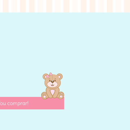
eço
ou comprar!