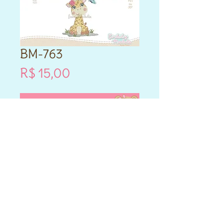
BM-763
Preço
R$ 15,00
Vou comprar!
- Este produto é DIGITAL.
- Matriz de bordado compatível
para máquinas Brother e
Janome.
- Formatos PES e JEF.
- Cada matriz adquirida varia
nos tamanhos que vai entre
10cm,12cm,14cm,13x18,14x20 e