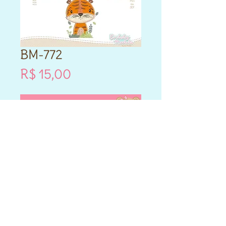
BM-772
Preço
R$ 15,00
Vou comprar!
- Este produto é DIGITAL.
- Matriz de bordado compatível
para máquinas Brother e
Janome.
- Formatos PES e JEF.
- Cada matriz adquirida varia
nos tamanhos que vai entre
10cm,12cm,14cm,13x18,14x20 e