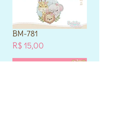
BM-781
Preço
R$ 15,00
Vou comprar!
- Este produto é DIGITAL.
- Matriz de bordado compatível
para máquinas Brother e
Janome.
- Formatos PES e JEF.
- Cada matriz adquirida varia
nos tamanhos que vai entre
10cm,12cm,14cm,13x18,14x20 e