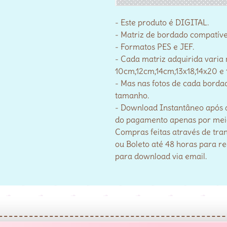
- Este produto é DIGITAL.
- Matriz de bordado compatív
- Formatos PES e JEF.
- Cada matriz adquirida varia
10cm,12cm,14cm,13x18,14x20 e 
- Mas nas fotos de cada bordad
tamanho.
- Download Instantâneo após 
do pagamento apenas por meio 
Compras feitas através de tra
ou Boleto até 48 horas para r
para download via email.