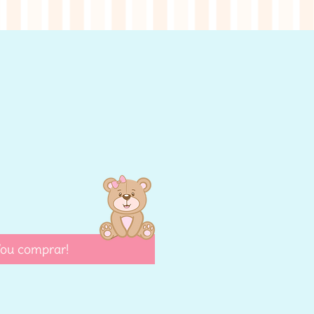
eço
ou comprar!