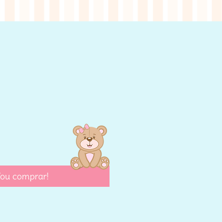
eço
ou comprar!