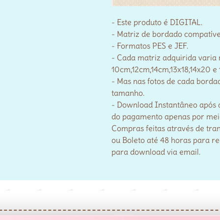
- Este produto é DIGITAL.
- Matriz de bordado compatív
- Formatos PES e JEF.
- Cada matriz adquirida varia
10cm,12cm,14cm,13x18,14x20 e 
- Mas nas fotos de cada bordad
tamanho.
- Download Instantâneo após 
do pagamento apenas por meio 
Compras feitas através de tra
ou Boleto até 48 horas para r
para download via email.