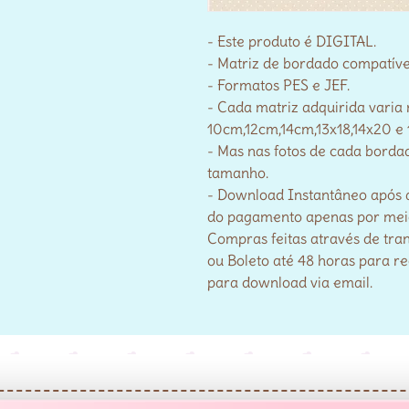
- Este produto é DIGITAL.
- Matriz de bordado compatív
- Formatos PES e JEF.
- Cada matriz adquirida varia
10cm,12cm,14cm,13x18,14x20 e 
- Mas nas fotos de cada bordad
tamanho.
- Download Instantâneo após 
do pagamento apenas por meio 
Compras feitas através de tra
ou Boleto até 48 horas para r
para download via email.