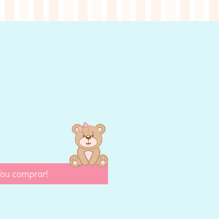
eço
ou comprar!