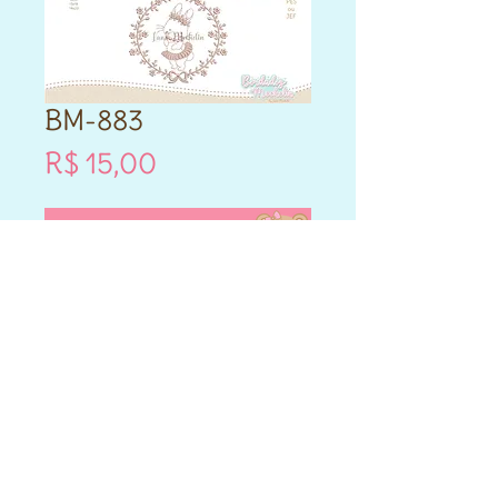
BM-883
Preço
R$ 15,00
Vou comprar!
- Este produto é DIGITAL.
- Matriz de bordado compatível
para máquinas Brother e
Janome.
- Formatos PES e JEF.
- Cada matriz adquirida varia
nos tamanhos que vai entre
10cm,12cm,14cm,13x18,14x20 e