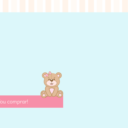
eço
ou comprar!