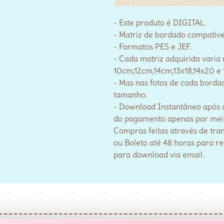
- Este produto é DIGITAL.
- Matriz de bordado compatív
- Formatos PES e JEF.
- Cada matriz adquirida varia
10cm,12cm,14cm,13x18,14x20 e 
- Mas nas fotos de cada bordad
tamanho.
- Download Instantâneo após 
do pagamento apenas por meio 
Compras feitas através de tra
ou Boleto até 48 horas para r
para download via email.