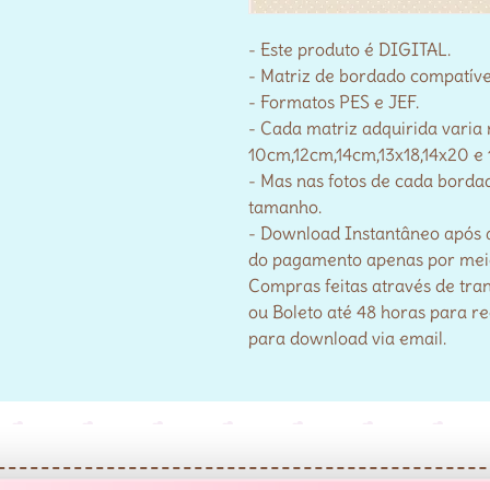
- Este produto é DIGITAL.
- Matriz de bordado compatív
- Formatos PES e JEF.
- Cada matriz adquirida varia
10cm,12cm,14cm,13x18,14x20 e 
- Mas nas fotos de cada bordad
tamanho.
- Download Instantâneo após 
do pagamento apenas por meio 
Compras feitas através de tra
ou Boleto até 48 horas para r
para download via email.