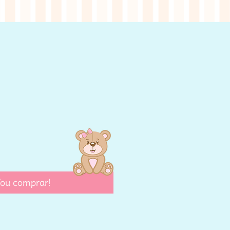
reço
ou comprar!