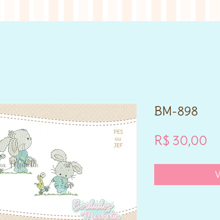
BM-898
P
R$ 30,00
V