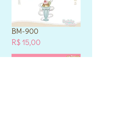
BM-900
Preço
R$ 15,00
Vou comprar!
- Este produto é DIGITAL.
- Matriz de bordado compatível
para máquinas Brother e
Janome.
- Formatos PES e JEF.
- Cada matriz adquirida varia
nos tamanhos que vai entre
10cm,12cm,14cm,13x18,14x20 e