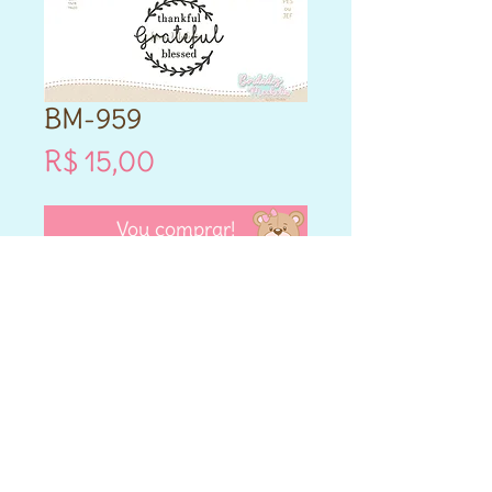
BM-959
Preço
R$ 15,00
Vou comprar!
- Este produto é DIGITAL.
- Matriz de bordado compatível
para máquinas Brother e
Janome.
- Formatos PES e JEF.
- Cada matriz adquirida varia
nos tamanhos que vai entre