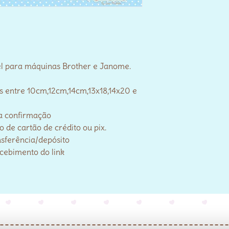
el para máquinas Brother e Janome.
s entre 10cm,12cm,14cm,13x18,14x20 e
a confirmação
de cartão de crédito ou pix.
nsferência/depósito
ecebimento do link