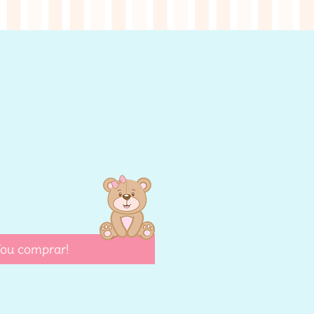
eço
ou comprar!