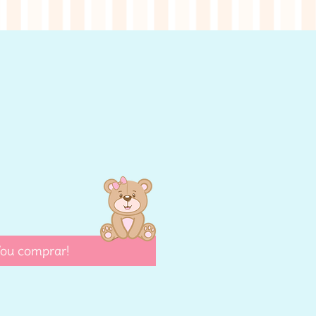
eço
ou comprar!