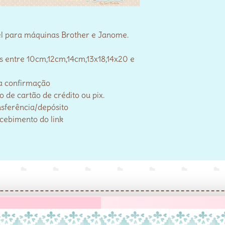
el para máquinas Brother e Janome.
s entre 10cm,12cm,14cm,13x18,14x20 e
a confirmação
de cartão de crédito ou pix.
nsferência/depósito
ecebimento do link