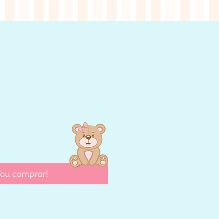
eço
ou comprar!