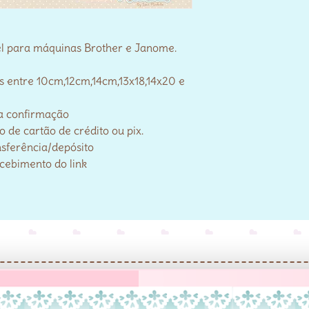
el para máquinas Brother e Janome.
s entre 10cm,12cm,14cm,13x18,14x20 e
a confirmação
de cartão de crédito ou pix.
nsferência/depósito
ecebimento do link