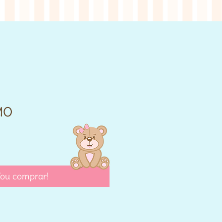
MO
eço
ou comprar!