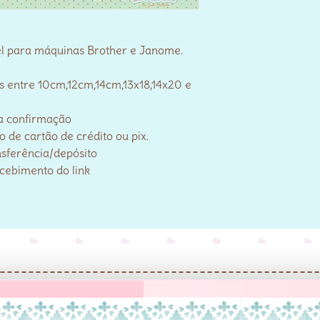
el para máquinas Brother e Janome.
s entre 10cm,12cm,14cm,13x18,14x20 e
a confirmação
de cartão de crédito ou pix.
nsferência/depósito
ecebimento do link